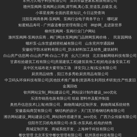
常州万久电子科技有限公司
深圳市森堡家私有限有限公司
赣州泵阀网-泵阀网止回阀,调节阀,离心泵,管道泵,自吸泵,化
小翠星座网-全面的星座知识_今日运势查询
沈阳泵阀商务网-泵阀网、泵阀行业电子商务平台！
哪吒家
鲑蜜精品寿司 - 广州森道餐饮管理有限公司
神妙网_走进新世界
柳州泵阀网 - 泵阀行业门户网站
滁州泵阀网-泵阀供应商，阀门网|水泵网|阀门品牌网泵阀价格，
民富园网络
螺杆泵-山东世盛精密机械有限公司
山东兖州华通园林
安徽桂宇防水材料有限公司_防水材料加工及销售_建筑材料
白山房产信息网-白山房产网-白山二手房
幺六三科技
北京洛帧网络科技有限公司
甘肃桂拾建筑工程有限公司|房屋建筑工程|建筑装饰工程|机电设备安装工程
吴中区光福布老大窗帘加工场
泽安贝(上海)实业有限公司
厨房用品销售，阳江市多秀欧厨房用品有限公司
中卫码头环保科技有限公司|其他技术推广服务|资源再生利用技术研发|生产性废旧
金属回收
钦州网站定制_网站建设公司_网站设计制作建设_seo优化
乐清市锦燕包装有限公司 纸箱 塑料件及配件制造
奥然丹信息技术(上海)有限公司、购物商城的定制开发、购物商城系统销售
安徽嘉灿商贸有限公司
钢结构的设计，天门瓦甘格钢结构有限公司
潍坊网站建设_网站建设公司_网站制作搭建开发_seo优化
广西力众传媒有限公司
信阳市艺贝机电有限公司-水泵-水泵风机-机电的销售
商城定制开发、商城系统开发、上海神千科技有限公司
餐饮管理 北京禾安华餐饮管理有限公司
杭州美价科技有限公司