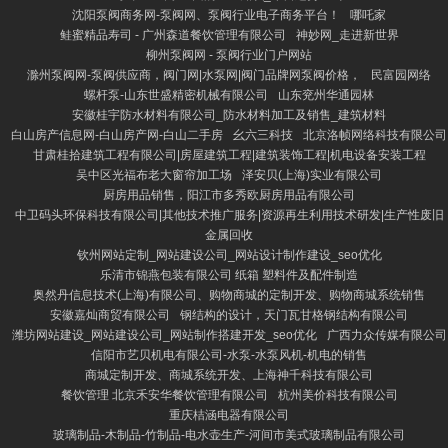
沈阳泵阀商务网-泵阀网、泵阀行业电子商务平台！
哪吒家
鲑蜜精品寿司 - 广州森道餐饮管理有限公司
神妙网_走进新世界
柳州泵阀网 - 泵阀行业门户网站
滁州泵阀网-泵阀供应商，阀门网|水泵网|阀门品牌网泵阀价格，
民富园网络
螺杆泵-山东世盛精密机械有限公司
山东兖州华通园林
安徽桂宇防水材料有限公司_防水材料加工及销售_建筑材料
白山房产信息网-白山房产网-白山二手房
幺六三科技
北京洛帧网络科技有限公司
甘肃桂拾建筑工程有限公司|房屋建筑工程|建筑装饰工程|机电设备安装工程
吴中区光福布老大窗帘加工场
泽安贝(上海)实业有限公司
厨房用品销售，阳江市多秀欧厨房用品有限公司
中卫码头环保科技有限公司|其他技术推广服务|资源再生利用技术研发|生产性废旧
金属回收
钦州网站定制_网站建设公司_网站设计制作建设_seo优化
乐清市锦燕包装有限公司 纸箱 塑料件及配件制造
奥然丹信息技术(上海)有限公司、购物商城的定制开发、购物商城系统销售
安徽嘉灿商贸有限公司
钢结构的设计，天门瓦甘格钢结构有限公司
潍坊网站建设_网站建设公司_网站制作搭建开发_seo优化
广西力众传媒有限公司
信阳市艺贝机电有限公司-水泵-水泵风机-机电的销售
商城定制开发、商城系统开发、上海神千科技有限公司
餐饮管理 北京禾安华餐饮管理有限公司
杭州美价科技有限公司
重庆桔涵电器有限公司
玻璃制品-木制品-竹制品-电水壶生产-河间市美式玻璃制品有限公司