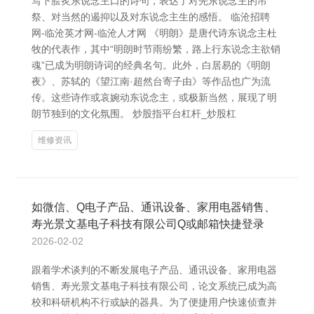
写下脍炙东说念主口的诗句，表达了对先东说念主的吊
祭、对当然的遏抑以及对东说念主生的感悟。 临沧招聘
网-临沧英才网-临沧人才网 《明朗》是唐代诗东说念主杜
牧的代表作，其中“明朗时节雨纷繁，路上行东说念主欲销
魂”已成为明朗诗词的经典名句。此外，白居易的《明朗
夜》、苏轼的《望江南·超然台寄子由》等作品也广为流
传。这些诗作或哀婉动东说念主，或极新当然，展现了明
朗节独到的文化氛围。 炒股指平台杠杆_炒股杠
维修资讯
如微信、Q电子产品、通讯设备、家用电器销售、
寿光景文基电子科技有限公司Q或邮箱快捷登录
2026-02-02
跟着学术谈判的不断发展电子产品、通讯设备、家用电器
销售、寿光景文基电子科技有限公司，论文系统已成为高
校和科研机构不行或缺的器具。为了便捷用户快速侦查并