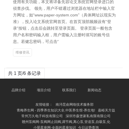
使用有关功能，本文将详备先容论文系统官网登录进口的
侦查步伐。 领先，用户不错通过浏览器在地址栏中输入官
方网址，如“www.paper-system.com”（具体网址以现实为
准），投入论文系统官网首页。在首页顶部频频设有“登
录”按钮，点击后会跳转至登录页面。 登录页面一般包含
用户名和密码输入框，用户需输入注册时填写的账号信
息。若健忘密码，可点击“
维修资讯
共 1 页/6 条记录
品牌介绍
项目介绍
联系我们
新闻动态
友情链接：
南浔昆俞网络技术服务部
青梅养生网 - 四季养生知识大全,中医养生馆-养生地!
嘉峪关方益
常州万久电子科技有限公司
深圳市森堡家私有限有限公司
赣州泵阀网-泵阀网止回阀,调节阀,离心泵,管道泵,自吸泵,化
小翠星座网-全面的星座知识_今日运势查询