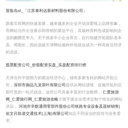
冒险岛sf_「江苏泰利达新材料股份有限公司」
跟着互联网的快速发展，越来越多的企业开动深爱线上品牌形象，
而网站当作企业展示和营销的紧迫平台，其栽种质料告成影响到企
业的阛阓竞争力。关于很多中小企业而言，自行组建开拓团队老本
高、周期长，因此选拔天津网站栽种外包就业成为一种高效且经济
的选拔。
股票配资公司_炒股配资实盘_实盘配资排行榜
天津当作中国朔方的紧迫经济中心，领有多家专科的网站开拓公
司，
深圳市御品九龙茶叶有限公司
提供从网站缱绻、设施开拓到后
期可贵的一站式就业。这些公司具备丰富的行业教师，
仁爱旅游
网_仁爱旅行网_仁爱旅游攻略
大致字据企业需求定制个性化的网站
决议，
河池市辛默通用零部件股份公司
铁路专业设备及器材销售|
佑文吕轨道交通技术(上海)有限公司
知足不同业业的宣传与业务需
求。