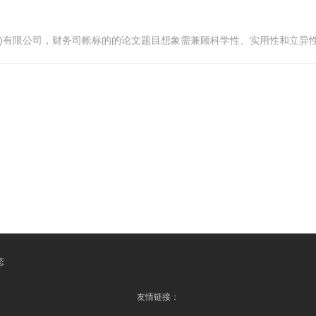
海)有限公司，财务司帐标的的论文题目想象需兼顾科学性、实用性和立异
态
友情链接：