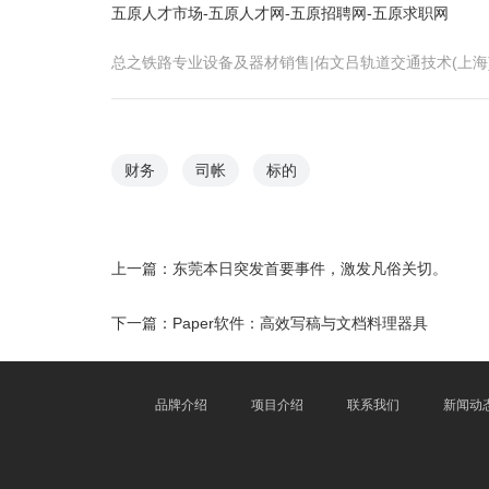
五原人才市场-五原人才网-五原招聘网-五原求职网
总之铁路专业设备及器材销售|佑文吕轨道交通技术(上
财务
司帐
标的
上一篇：
东莞本日突发首要事件，激发凡俗关切。
下一篇：
Paper软件：高效写稿与文档料理器具
品牌介绍
项目介绍
联系我们
新闻动