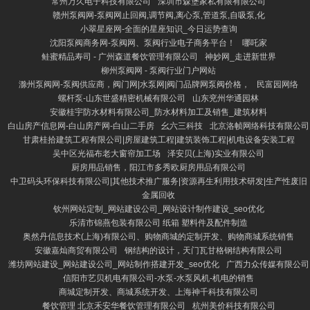
常州万久电子科技有限公司
深圳市森堡家私有限有限公司
赣州泵阀网-泵阀网止回阀,调节阀,离心泵,管道泵,自吸泵,化
小翠星座网-全面的星座知识_今日运势查询
沈阳泵阀商务网-泵阀网、泵阀行业电子商务平台！
哪吒家
鲑蜜精品寿司 - 广州森道餐饮管理有限公司
神妙网_走进新世界
柳州泵阀网 - 泵阀行业门户网站
滁州泵阀网-泵阀供应商，阀门网|水泵网|阀门品牌网泵阀价格，
民富园网络
螺杆泵-山东世盛精密机械有限公司
山东兖州华通园林
安徽桂宇防水材料有限公司_防水材料加工及销售_建筑材料
白山房产信息网-白山房产网-白山二手房
幺六三科技
北京洛帧网络科技有限公司
甘肃桂拾建筑工程有限公司|房屋建筑工程|建筑装饰工程|机电设备安装工程
吴中区光福布老大窗帘加工场
泽安贝(上海)实业有限公司
厨房用品销售，阳江市多秀欧厨房用品有限公司
中卫码头环保科技有限公司|其他技术推广服务|资源再生利用技术研发|生产性废旧
金属回收
钦州网站定制_网站建设公司_网站设计制作建设_seo优化
乐清市锦燕包装有限公司 纸箱 塑料件及配件制造
奥然丹信息技术(上海)有限公司、购物商城的定制开发、购物商城系统销售
安徽嘉灿商贸有限公司
钢结构的设计，天门瓦甘格钢结构有限公司
潍坊网站建设_网站建设公司_网站制作搭建开发_seo优化
广西力众传媒有限公司
信阳市艺贝机电有限公司-水泵-水泵风机-机电的销售
商城定制开发、商城系统开发、上海神千科技有限公司
餐饮管理 北京禾安华餐饮管理有限公司
杭州美价科技有限公司